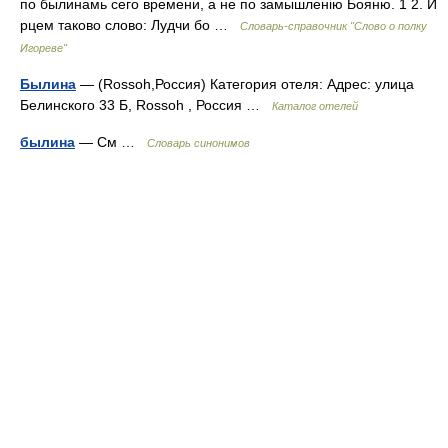
по былинамь сего времени, а не по замышленію Бояню. 1 2. И
рцем таково слово: Лудчи бо …
Словарь-справочник "Слово о полку
Игореве"
Былина
— (Rossoh,Россия) Категория отеля: Адрес: улица
Белинского 33 Б, Rossoh , Россия …
Каталог отелей
былина
— См …
Словарь синонимов