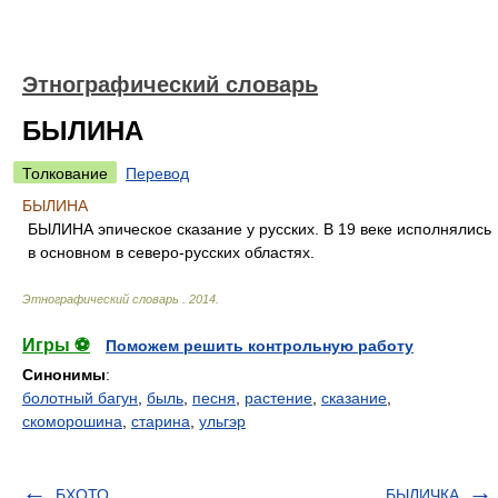
Этнографический словарь
БЫЛИНА
Толкование
Перевод
БЫЛИНА
БЫЛИНА эпическое сказание у русских. В 19 веке исполнялись
в основном в северо-русских областях.
Этнографический словарь
.
2014
.
Игры ⚽
Поможем решить контрольную работу
Синонимы
:
болотный багун
,
быль
,
песня
,
растение
,
сказание
,
скоморошина
,
старина
,
ульгэр
БХОТО
БЫЛИЧКА