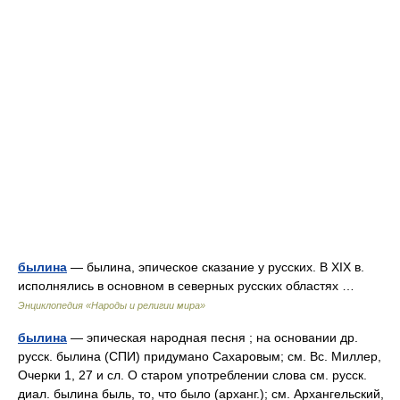
былина
— былина, эпическое сказание у русских. В XIX в.
исполнялись в основном в северных русских областях …
Энциклопедия «Народы и религии мира»
былина
— эпическая народная песня ; на основании др.
русск. былина (СПИ) придумано Сахаровым; см. Вс. Миллер,
Очерки 1, 27 и сл. О старом употреблении слова см. русск.
диал. былина быль, то, что было (арханг.); см. Архангельский,