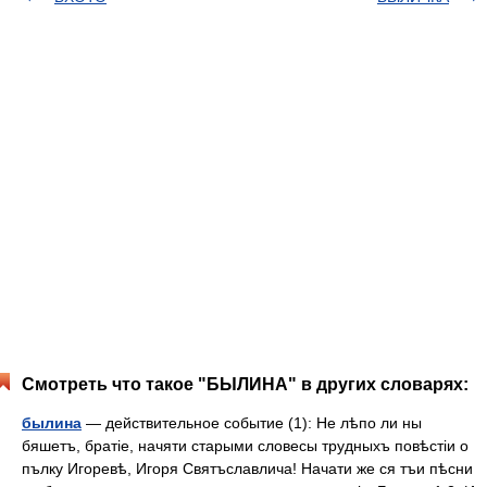
Смотреть что такое "БЫЛИНА" в других словарях:
былина
— действительное событие (1): Не лѣпо ли ны
бяшетъ, братіе, начяти старыми словесы трудныхъ повѣстіи о
пълку Игоревѣ, Игоря Святъславлича! Начати же ся тъи пѣсни