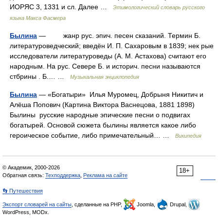
ИОРЯС 3, 1331 и сл. Далее …
Этимологический словарь русского
языка Макса Фасмера
Былина
— жанр рус. эпич. песен сказаний. Термин Б.
литературоведческий; введён И. П. Сахаровым в 1839; нек рые
исследователи литературоведы (А. М. Астахова) считают его
народным. На рус. Севере Б. и историч. песни называются
стбрины . Б.… …
Музыкальная энциклопедия
Былина
— «Богатыри» Илья Муромец, Добрыня Никитич и
Алёша Попович (Картина Виктора Васнецова, 1881 1898)
Былины русские народные эпические песни о подвигах
богатырей. Основой сюжета былины является какое либо
героическое событие, либо примечательный… …
Википедия
© Академик, 2000-2026
18+
Обратная связь:
Техподдержка
,
Реклама на сайте
👣 Путешествия
Экспорт словарей на сайты
, сделанные на PHP,
Joomla,
Drupal,
WordPress, MODx.